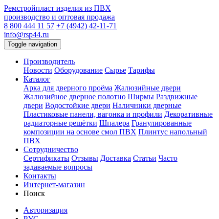
Ремстройпласт
изделия из ПВХ
производство и оптовая продажа
8 800 444 11 57
+7 (4942) 42-11-71
info@rsp44.ru
Toggle navigation
Производитель
Новости
Оборудование
Сырье
Тарифы
Каталог
Арка для дверного проёма
Жалюзийные двери
Жалюзийное дверное полотно
Ширмы
Раздвижные
двери
Водостойкие двери
Наличники дверные
Пластиковые панели, вагонка и профили
Декоративные
радиаторные решётки
Шпалера
Гранулированные
композиции на основе смол ПВХ
Плинтус напольный
ПВХ
Сотрудничество
Сертификаты
Отзывы
Доставка
Статьи
Часто
задаваемые вопросы
Контакты
Интернет-магазин
Поиск
Авторизация
РУС