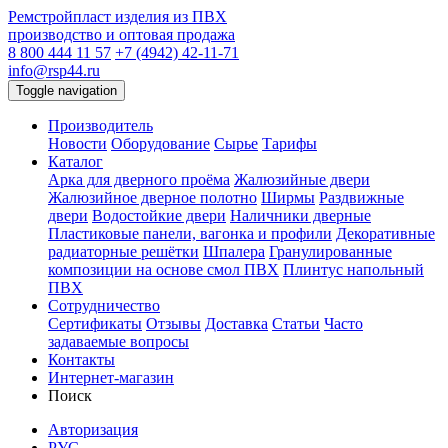
Ремстройпласт
изделия из ПВХ
производство и оптовая продажа
8 800 444 11 57
+7 (4942) 42-11-71
info@rsp44.ru
Toggle navigation
Производитель
Новости
Оборудование
Сырье
Тарифы
Каталог
Арка для дверного проёма
Жалюзийные двери
Жалюзийное дверное полотно
Ширмы
Раздвижные
двери
Водостойкие двери
Наличники дверные
Пластиковые панели, вагонка и профили
Декоративные
радиаторные решётки
Шпалера
Гранулированные
композиции на основе смол ПВХ
Плинтус напольный
ПВХ
Сотрудничество
Сертификаты
Отзывы
Доставка
Статьи
Часто
задаваемые вопросы
Контакты
Интернет-магазин
Поиск
Авторизация
РУС