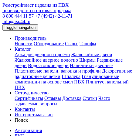
Ремстройпласт
изделия из ПВХ
производство и оптовая продажа
8 800 444 11 57
+7 (4942) 42-11-71
info@rsp44.ru
Toggle navigation
Производитель
Новости
Оборудование
Сырье
Тарифы
Каталог
Арка для дверного проёма
Жалюзийные двери
Жалюзийное дверное полотно
Ширмы
Раздвижные
двери
Водостойкие двери
Наличники дверные
Пластиковые панели, вагонка и профили
Декоративные
радиаторные решётки
Шпалера
Гранулированные
композиции на основе смол ПВХ
Плинтус напольный
ПВХ
Сотрудничество
Сертификаты
Отзывы
Доставка
Статьи
Часто
задаваемые вопросы
Контакты
Интернет-магазин
Поиск
Авторизация
РУС