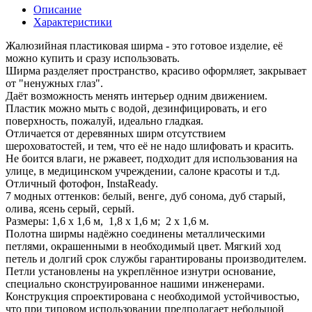
Описание
Характеристики
Жалюзийная пластиковая ширма - это готовое изделие, её
можно купить и сразу использовать.
Ширма разделяет пространство, красиво оформляет, закрывает
от "ненужных глаз".
Даёт возможность менять интерьер одним движением.
Пластик можно мыть с водой, дезинфицировать, и его
поверхность, пожалуй, идеально гладкая.
Отличается от деревянных ширм отсутствием
шероховатостей, и тем, что её не надо шлифовать и красить.
Не боится влаги, не ржавеет, подходит для использования на
улице, в медицинском учреждении, салоне красоты и т.д.
Отличный фотофон, InstaReady.
7 модных оттенков: белый, венге, дуб сонома, дуб старый,
олива, ясень серый, серый.
Размеры: 1,6 х 1,6 м, 1,8 х 1,6 м; 2 х 1,6 м.
Полотна ширмы надёжно соединены металлическими
петлями, окрашенными в необходимый цвет. Мягкий ход
петель и долгий срок службы гарантированы производителем.
Петли установлены на укреплённое изнутри основание,
специально сконструированное нашими инженерами.
Конструкция спроектирована с необходимой устойчивостью,
что при типовом использовании предполагает небольшой